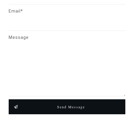
Email*
Message
Send Message